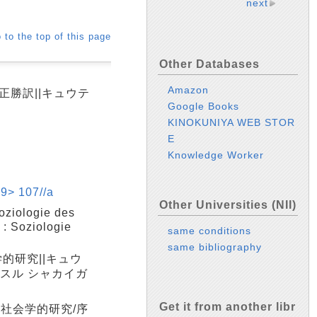
next
 to the top of this page
Other Databases
Amazon
田正勝訳||キュウテ
Google Books
KINOKUNIYA WEB STOR
E
Knowledge Worker
107//a
Other Universities (NII)
ziologie des
 : Soziologie
same conditions
same bibliography
的研究||キュウ
ンスル シャカイガ
Get it from another libr
する社会学的研究/序