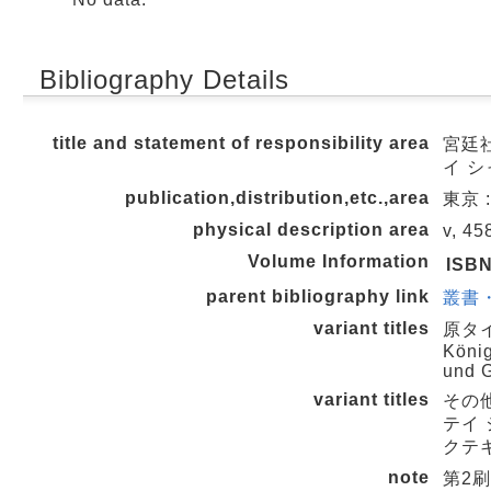
Bibliography Details
title and statement of responsibility area
宮廷社
イ 
publication,distribution,etc.,area
東京 
physical description area
v, 45
Volume Information
ISB
parent bibliography link
叢書・
variant titles
原タイト
König
und G
variant titles
その
テイ 
クテ
note
第2刷