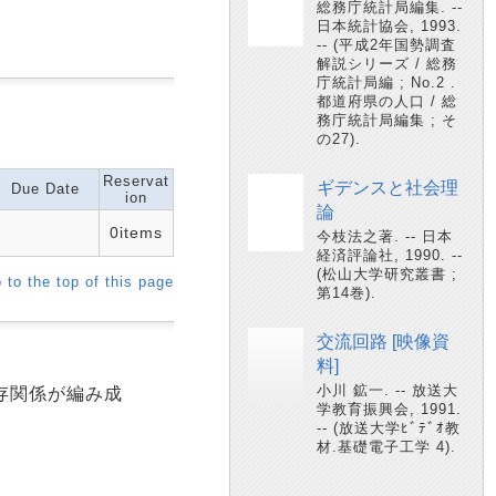
総務庁統計局編集. --
日本統計協会, 1993.
-- (平成2年国勢調査
解説シリーズ / 総務
庁統計局編 ; No.2 .
都道府県の人口 / 総
務庁統計局編集 ; そ
の27).
Reservat
ギデンスと社会理
Due Date
ion
論
0items
今枝法之著. -- 日本
経済評論社, 1990. --
(松山大学研究叢書 ;
 to the top of this page
第14巻).
交流回路 [映像資
料]
小川 鉱一. -- 放送大
存関係が編み成
学教育振興会, 1991.
-- (放送大学ﾋﾞﾃﾞｵ教
材.基礎電子工学 4).