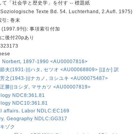
して「社会学と歴史学」を付す -- 標題紙
oziologische Texte Bd. 54. Luchterhand, 2.Aufl. 197
引: 巻末
 (1997.9刊): 事項索引付加
に後付20pあり
323173
nese
s, Norbert, 1897-1990 <AU00007816>
節夫(1931-)||ハタ, セツオ <AU00068809> [ほか] 訳
芳之(1943-)||ナカノ, ヨシユキ <AU00075487>
 正勝||ヨシダ, マサカツ <AU00007819>
ology NDC8:361.81
ology NDC10:361.81
l affairs. Labor NDLC:EC169
ory. Geography NDLC:GG317
|キゾク