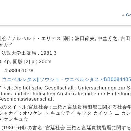
Go
会 / ノルベルト・エリアス [著] ; 波田節夫, 中埜芳之, 吉
シャカイ
: 法政大学出版局 , 1981.3
8, 4p, 図版 [2] p ; 20cm
N
4588001078
ウニベルシタス||ソウショ・ウニベルシタス <BB00844059> 
ル:Die höfische Gesellschaft : Untersuchungen zur So
tums und der höfischen Aristokratie mit einer Einleitung
eschichtswissenschaft
他のタイトル:宮廷社会 : 王権と宮廷貴族階層に関する社会学
シャカイ : オウケン ト キュウテイ キゾク カイソウ ニ カ
キ ケンキュウ
 (1986.6刊) の書名: 宮廷社会 王権と宮廷貴族階層に関