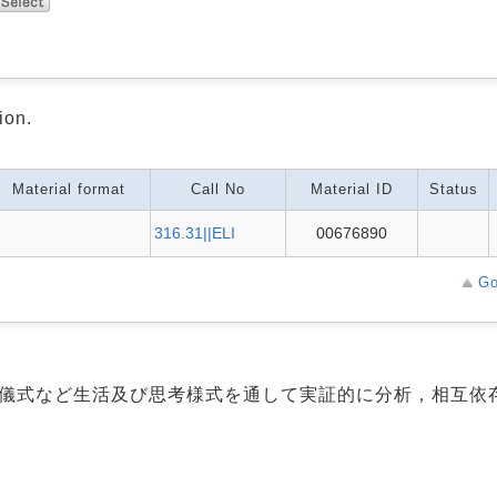
ion.
Material format
Call No
Material ID
Status
316.31||ELI
00676890
Go
・儀式など生活及び思考様式を通して実証的に分析，相互依