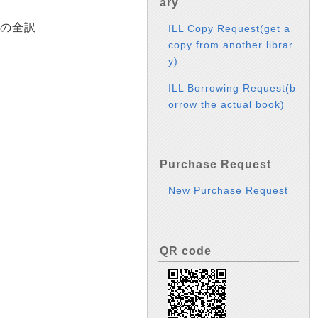
ary
5) の全訳
ILL Copy Request(get a
copy from another librar
y)
ILL Borrowing Request(b
orrow the actual book)
Purchase Request
New Purchase Request
QR code