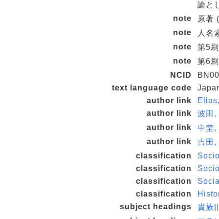
論と
note
原著 (S
note
人名索
note
第5刷
note
第6刷
NCID
BN00
text language code
Japa
author link
Elia
author link
波田, 
author link
中埜, 
author link
吉田,
classification
Soci
classification
Soci
classification
Socia
classification
Hist
subject headings
貴族|