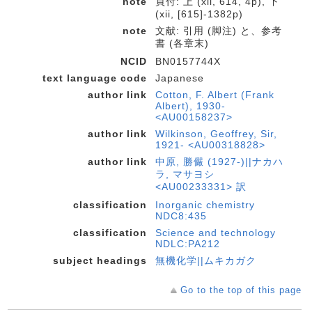
note
頁付: 上 (xii, 614, 4p), 下
(xii, [615]-1382p)
note
文献: 引用 (脚注) と、参考
書 (各章末)
NCID
BN0157744X
text language code
Japanese
author link
Cotton, F. Albert (Frank
Albert), 1930-
<AU00158237>
author link
Wilkinson, Geoffrey, Sir,
1921- <AU00318828>
author link
中原, 勝儼 (1927-)||ナカハ
ラ, マサヨシ
<AU00233331> 訳
classification
Inorganic chemistry
NDC8:435
classification
Science and technology
NDLC:PA212
subject headings
無機化学||ムキカガク
Go to the top of this page