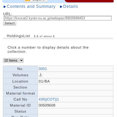
Contents and Summary
Details
URL:
HoldingsList
1
-
1
of about
1
Click a number to display details about the
collection.
No.
0001
上
Volumes
Location
01/BA
Section
Material format
Call No
435||COT||1
Material ID
00509608
Status