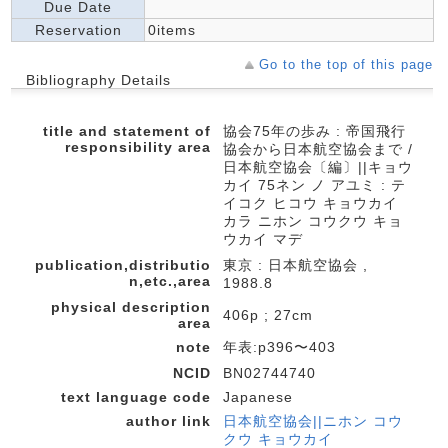
Due Date
Reservation
0items
Go to the top of this page
Bibliography Details
title and statement of
協会75年の歩み : 帝国飛行
responsibility area
協会から日本航空協会まで /
日本航空協会〔編〕||キョウ
カイ 75ネン ノ アユミ : テ
イコク ヒコウ キョウカイ
カラ ニホン コウクウ キョ
ウカイ マデ
publication,distributio
東京 : 日本航空協会 ,
n,etc.,area
1988.8
physical description
406p ; 27cm
area
note
年表:p396〜403
NCID
BN02744740
text language code
Japanese
author link
日本航空協会||ニホン コウ
クウ キョウカイ