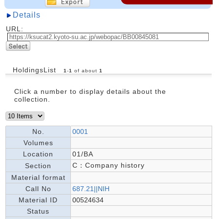
Details
URL:
HoldingsList
1
-
1
of about
1
Click a number to display details about the
collection.
No.
0001
Volumes
Location
01/BA
C：Company history
Section
Material format
Call No
687.21||NIH
Material ID
00524634
Status