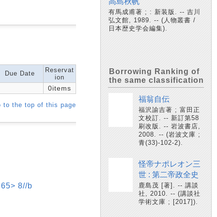
高島秋帆
有馬成甫著 ; : 新装版. -- 吉川
弘文館, 1989. -- (人物叢書 /
日本歴史学会編集).
Reservat
Borrowing Ranking of
Due Date
ion
the same classification
0items
福翁自伝
 to the top of this page
福沢諭吉著 ; 富田正
文校訂. -- 新訂第58
刷改版. -- 岩波書店,
2008. -- (岩波文庫 ;
青(33)-102-2).
怪帝ナポレオン三
世 : 第二帝政全史
> 8//b
鹿島茂 [著]. -- 講談
社, 2010. -- (講談社
学術文庫 ; [2017]).