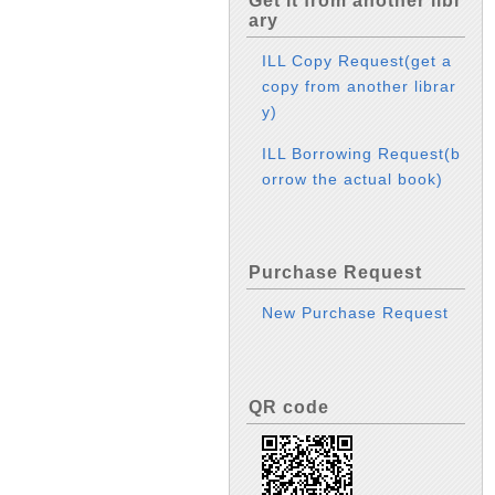
Get it from another libr
ary
ILL Copy Request(get a
copy from another librar
y)
ILL Borrowing Request(b
orrow the actual book)
Purchase Request
New Purchase Request
QR code