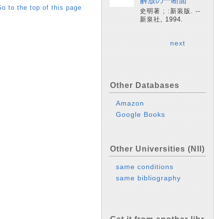
解放の一断面
o to the top of this page
史明著 ; :新装版. --
新泉社, 1994.
next
Other Databases
Amazon
Google Books
Other Universities (NII)
same conditions
same bibliography