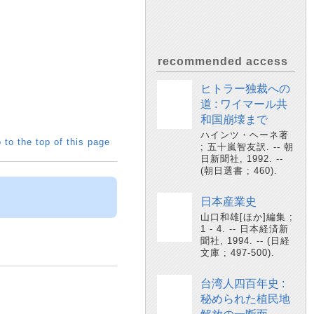
recommended access
ヒトラー独裁への
道 : ワイマール共
和国崩壊まで
ハインツ・ヘーネ著
 to the top of this page
; 五十嵐智友訳. -- 朝
日新聞社, 1992. --
(朝日選書 ; 460).
日本産業史
山口和雄[ほか]編集 ;
1 - 4. -- 日本経済新
聞社, 1994. -- (日経
文庫 ; 497-500).
台湾人四百年史 :
秘められた植民地