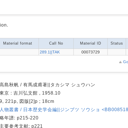
ion.
Material format
Call No
Material ID
Status
289.1||TAK
00073729
Go
高島秋帆 / 有馬成甫著||タカシマ シュウハン
東京 : 吉川弘文館 , 1958.10
9, 221p, 図版[2]p ; 18cm
人物叢書 / 日本歴史学会編||ジンブツ ソウショ <BB00851865
略年譜: p215-220
主要参考文献: p221