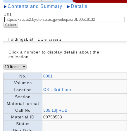
Contents and Summary
Details
URL:
HoldingsList
1
-
1
of about
1
Click a number to display details about the
collection.
No.
0001
Volumes
C3：3rd floor
Location
Section
Material format
Call No
335.13||ROB
Material ID
00758553
Status
Due Date