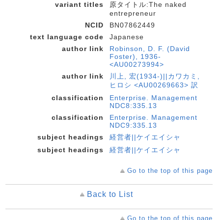
variant titles
原タイトル:The naked
entrepreneur
NCID
BN07862449
text language code
Japanese
author link
Robinson, D. F. (David
Foster), 1936-
<AU00273994>
author link
川上, 宏(1934-)||カワカミ,
ヒロシ <AU00269663> 訳
classification
Enterprise. Management
NDC8:335.13
classification
Enterprise. Management
NDC9:335.13
subject headings
経営者||ケイエイシャ
subject headings
経営者||ケイエイシャ
Go to the top of this page
Back to List
Go to the top of this page