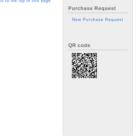
o to the top of this page
Purchase Request
New Purchase Request
QR code