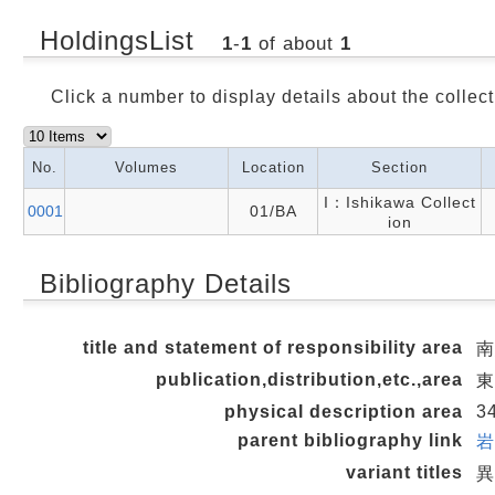
HoldingsList
1
-
1
of about
1
Click a number to display details about the collect
No.
Volumes
Location
Section
I：Ishikawa Collect
0001
01/BA
ion
Bibliography Details
title and statement of responsibility area
南
publication,distribution,etc.,area
東
physical description area
3
parent bibliography link
岩
variant titles
異