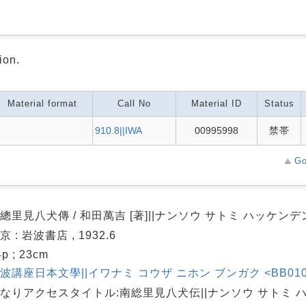
ion.
Material format
Call No
Material ID
Status
910.8||IWA
00995998
禁帯
Go
總里見八犬傳 / 和田萬吉 [著]||ナンソウ サトミ ハッケンデ
京 : 岩波書店 , 1932.6
4p ; 23cm
波講座日本文學||イワナミ コウザ ニホン ブンガク <BB01026
なりアクセスタイトル:南総里見八犬伝||ナンソウ サトミ 