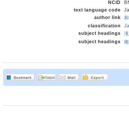
NCID
B
text language code
J
author link
和
classification
J
subject headings
滝
subject headings
南