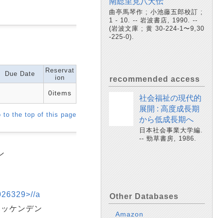
南総里見八犬伝
曲亭馬琴作 ; 小池藤五郎校訂 ;
1 - 10. -- 岩波書店, 1990. --
(岩波文庫 ; 黄 30-224-1〜9,30
-225-0).
Reservat
Due Date
ion
recommended access
0items
社会福祉の現代的
展開 : 高度成長期
 to the top of this page
から低成長期へ
日本社会事業大学編.
-- 勁草書房, 1986.
ン
329>//a
Other Databases
ハッケンデン
Amazon