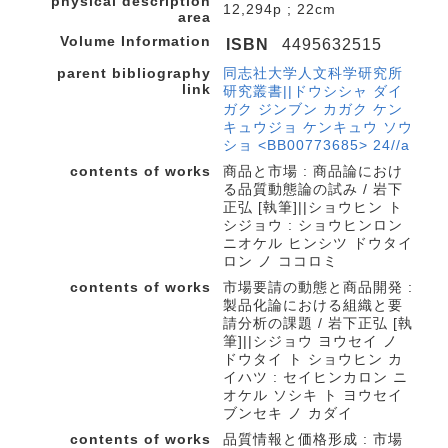
physical description
12,294p ; 22cm
area
Volume Information
ISBN
4495632515
parent bibliography
同志社大学人文科学研究所
link
研究叢書||ドウシシャ ダイ
ガク ジンブン カガク ケン
キュウジョ ケンキュウ ソウ
ショ <BB00773685> 24//a
contents of works
商品と市場 : 商品論におけ
る品質動態論の試み / 岩下
正弘 [執筆]||ショウヒン ト
シジョウ : ショウヒンロン
ニオケル ヒンシツ ドウタイ
ロン ノ ココロミ
contents of works
市場要請の動態と商品開発 :
製品化論における組織と要
請分析の課題 / 岩下正弘 [執
筆]||シジョウ ヨウセイ ノ
ドウタイ ト ショウヒン カ
イハツ : セイヒンカロン ニ
オケル ソシキ ト ヨウセイ
ブンセキ ノ カダイ
contents of works
品質情報と価格形成 : 市場