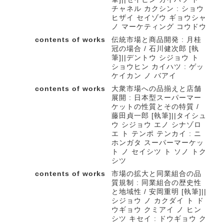
チャネル カクシン : ショウ
ヒザイ セイゾウ ギョウシャ
ノ マーケティング コウドウ
contents of works
伝統市場と商品開発 : 月桂
冠の場合 / 石川健次郎 [執
筆]||デントウ シジョウ ト
ショウヒン カイハツ : ゲッ
ケイカン ノ バアイ
contents of works
大衆市場への品揃えと店舗
展開 : 日本型スーパーマー
ケットの性質とその特質 /
藤田貞一郎 [執筆]||タイシュ
ウ シジョウ エノ シナゾロ
エ ト テンポ テンカイ : ニ
ホンガタ スーパーマーケッ
ト ノ セイシツ ト ソノ トク
シツ
contents of works
市場の拡大と同業組合の品
質規制 : 同業組合の歴史性
と地域性 / 安岡重明 [執筆]||
シジョウ ノ カクダイ ト ド
ウギョウ クミアイ ノ ヒン
シツ キセイ : ドウギョウ ク