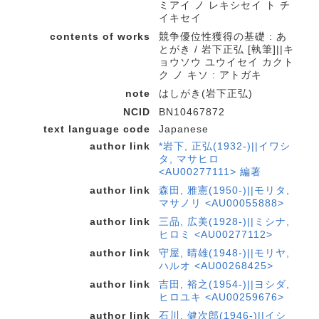
ミアイ ノ レキシセイ ト チ
イキセイ
contents of works
競争優位性獲得の基礎 : あ
とがき / 岩下正弘 [執筆]||キ
ョウソウ ユウイセイ カクト
ク ノ キソ : アトガキ
note
はしがき(岩下正弘)
NCID
BN10467872
text language code
Japanese
author link
*岩下, 正弘(1932-)||イワシ
タ, マサヒロ
<AU00277111> 編著
author link
森田, 雅憲(1950-)||モリタ,
マサノリ <AU00055888>
author link
三品, 広美(1928-)||ミシナ,
ヒロミ <AU00277112>
author link
守屋, 晴雄(1948-)||モリヤ,
ハルオ <AU00268425>
author link
吉田, 裕之(1954-)||ヨシダ,
ヒロユキ <AU00259676>
author link
石川, 健次郎(1946-)||イシ