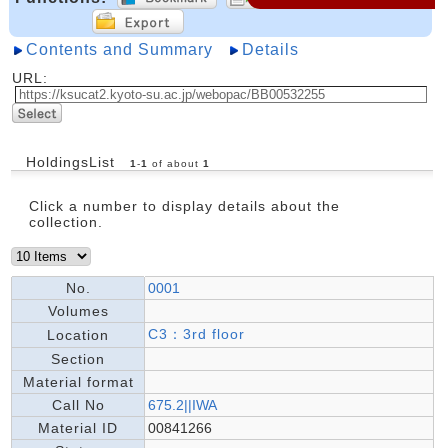
Contents and Summary
Details
URL:
HoldingsList
1
-
1
of about
1
Click a number to display details about the
collection.
No.
0001
Volumes
C3：3rd floor
Location
Section
Material format
Call No
675.2||IWA
Material ID
00841266