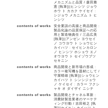
メカニズムと品質 / 森田雅
憲 [執筆]||ヒンシツ ジョウ
ホウ ト カカク ケイセイ :
シジョウ メカニズム ト ヒ
ンシツ
contents of works
安全要請の高揚と商品開発 :
製品化論の品質保証への応
用と製造物責任 / 三品広美
[執筆]||アンゼン ヨウセイ
ノ コウヨウ ト ショウヒン
カイハツ : セイヒンカロン
ノ ヒンシツ ホショウ エノ
オウヨウ ト セイゾウブツ
セキニン
contents of works
商品開発と新市場の形成 :
カラー複写機を題材にして /
守屋晴雄 [執筆]||ショウヒン
カイハツ ト シンシジョウ
ノ ケイセイ : カラー フクシ
ャキ オ ダイザイ ニシテ
contents of works
製品開発とチャネル革新 :
消費財製造業者のマーケテ
ィング行動 / 吉田裕之 [執
筆]||セイヒン カイハツ ト