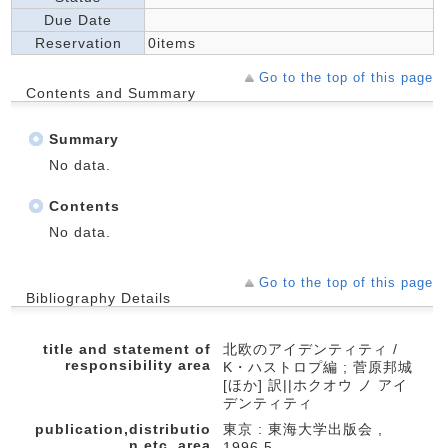
Due Date
Reservation
0items
Go to the top of this page
Contents and Summary
Summary
No data.
Contents
No data.
Go to the top of this page
Bibliography Details
title and statement of
北欧のアイデンティティ /
responsibility area
K・ハストロプ編 ; 菅原邦城
[ほか] 訳||ホクオウ ノ アイ
デンティティ
publication,distributio
東京 : 東海大学出版会 ,
n,etc.,area
1996.5