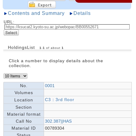
Contents and Summary
Details
URL:
HoldingsList
1
-
1
of about
1
Click a number to display details about the
collection.
No.
0001
Volumes
C3：3rd floor
Location
Section
Material format
Call No
302.387||HAS
Material ID
00789304
Status