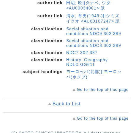
author link
田辺, 欧||タナベ, ウタ
<AU00034001> 訳
author link
清水, 育男(1949-)||シミズ,
イクオ <AU00107247> 訳
classification
Social situation and
conditions NDC9:302.389
classification
Social situation and
conditions NDC8:302.389
classification
NDC7:302.387
classification
History. Geography
NDLC:GG611
subject headings
ヨーロッパ(北部)||ヨーロッ
パ(ホクブ)
Go to the top of this page
Back to List
Go to the top of this page