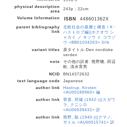
physical description
243p ; 22cm
area
Volume Information
ISBN
448601362X
parent bibliography
北欧社会の基層と構造 / K・
link
ハストロプ編||ホクオウ シ
ャカイ ノ キソウ ト コウゾ
ウ <BB01034263> 3//b
variant titles
原タイトル:Den nordiske
verden
note
その他の訳者: 熊野聰, 田辺
欧, 清水育男
NCID
BN14372632
text language code
Japanese
author link
Hastrup, Kirsten
<AU00188960> 編
author link
菅原, 邦城 (1942-)||スガワ
ラ, クニシロ
<AU00039432> 訳
author link
熊野, 聡 (1940-)||クマノ,
サトル <AU00015741> 訳