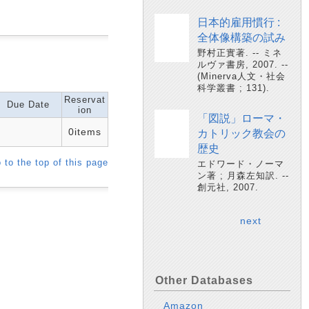
日本的雇用慣行 :
全体像構築の試み
野村正實著. -- ミネ
ルヴァ書房, 2007. --
(Minerva人文・社会
科学叢書 ; 131).
Reservat
Due Date
ion
「図説」ローマ・
0items
カトリック教会の
歴史
 to the top of this page
エドワード・ノーマ
ン著 ; 月森左知訳. --
創元社, 2007.
next
Other Databases
Amazon