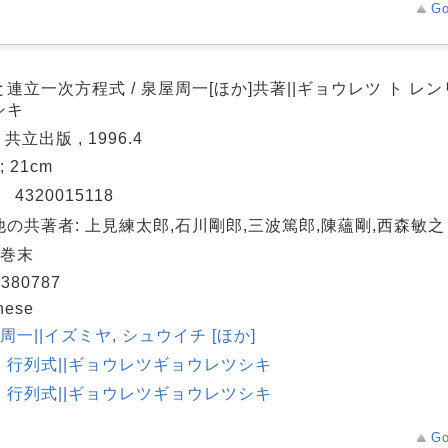
Go
連立一次方程式 / 泉屋周一[ほか]共著||ギョウレツ ト レン
シキ
 共立出版 , 1996.4
 ; 21cm
N
4320015118
他の共著者: 上見練太郎,石川剛郎,三波篤郎,陳蘊剛,西森敏之
 巻末
380787
nese
 周一||イズミヤ, シュウイチ [ほか]
・行列式||ギョウレツギョウレツシキ
・行列式||ギョウレツギョウレツシキ
Go