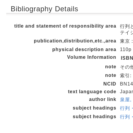
Bibliography Details
title and statement of responsibility area
行列と
テイ
publication,distribution,etc.,area
東京 :
physical description area
110p
Volume Information
ISB
note
その
note
索引:
NCID
BN14
text language code
Japa
author link
泉屋,
subject headings
行列
subject headings
行列