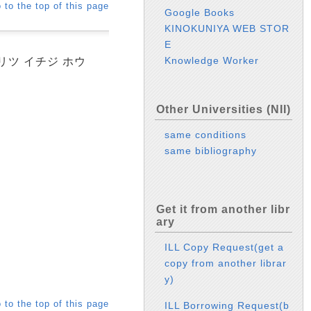
 to the top of this page
Google Books
KINOKUNIYA WEB STOR
E
Knowledge Worker
リツ イチジ ホウ
Other Universities (NII)
same conditions
same bibliography
Get it from another libr
ary
ILL Copy Request(get a
copy from another librar
y)
 to the top of this page
ILL Borrowing Request(b