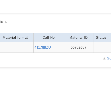
ion.
Material format
Call No
Material ID
Status
411.3||IZU
00782687
Go