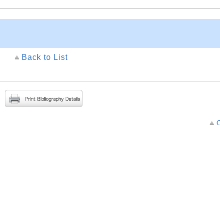
Back to List
G