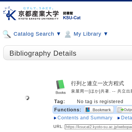
Catalog Search ▼
My Library ▼
Bibliography Details
行列と連立一次方程式
泉屋周一[ほか]共著. -- 共立出版, 
Tag:
No tag is registered
Functions:
Contents and Summary
Deta
URL: