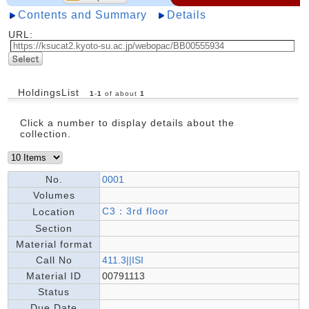
Contents and Summary
Details
URL:
HoldingsList
1
-
1
of about
1
Click a number to display details about the
collection.
No.
0001
Volumes
C3：3rd floor
Location
Section
Material format
Call No
411.3||ISI
Material ID
00791113
Status
Due Date