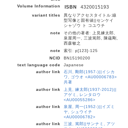
Volume Information
ISBN
4320015193
variant titles
異なりアクセスタイトル:線
型写像と固有値||センケイ
シャゾウ ト コユウチ
note
その他の著者: 上見練太郎,
泉屋周一, 三波篤郎, 陳蘊剛,
西森敏之
note
索引: p[123]-125
NCID
BN15190200
text language code
Japanese
author link
石川, 剛郎(1957-)||イシカ
ワ, ゴウオ <AU00006783>
共著
author link
上見, 練太郎(1937-2012)||
アゲミ, レンタロウ
<AU00055286>
author link
泉屋, 周一(1952-)||イズミ
ヤ, シュウイチ
<AU00006782>
author link
三波, 篤郎||サンナミ, アツ