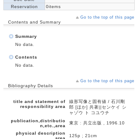
Reservation
0items
Go to the top of this page
Contents and Summary
Summary
No data.
Contents
No data.
Go to the top of this page
Bibliography Details
title and statement of
線形写像と固有値 / 石川剛
responsibility area
郎 [ほか] 共著||センケイ シ
ャゾウ ト コユウチ
publication,distributio
東京 : 共立出版 , 1996.10
n,etc.,area
physical description
125p ; 21cm
area