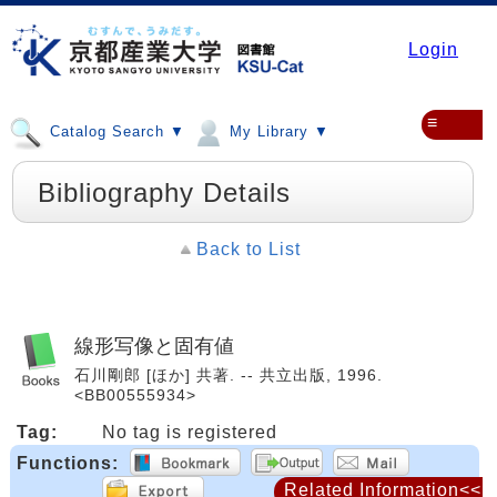
Login
≡
Catalog Search ▼
My Library ▼
Bibliography Details
Back to List
線形写像と固有値
石川剛郎 [ほか] 共著. -- 共立出版, 1996.
<BB00555934>
Tag:
No tag is registered
Functions:
Related Information<<