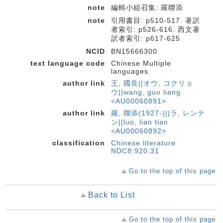
note
編輯小組召集: 羅聯添
note
引用書目: p510-517. 著訳
者索引: p526-616. 西文著
訳者索引: p617-625
NCID
BN15666300
text language code
Chinese Multiple
languages
author link
王, 國良||オウ, コクリョ
ウ||wang, guo liang
<AU00060891>
author link
羅, 聯添(1927-)||ラ, レンテ
ン||luo, lian tian
<AU00060892>
classification
Chinese literature
NDC8:920.31
Go to the top of this page
Back to List
Go to the top of this page