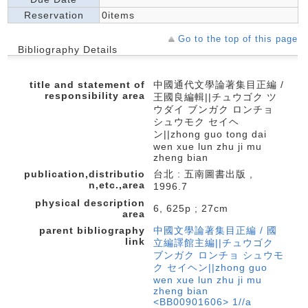
Reservation
0items
Go to the top of this page
Bibliography Details
title and statement of
中國通代文學論著集目正編 /
responsibility area
王國良編輯||チュウゴク ツ
ウダイ ブンガク ロンチョ
シュウモク セイヘ
ン||zhong guo tong dai
wen xue lun zhu ji mu
zheng bian
publication,distributio
台北 : 五南圖書出版 ,
n,etc.,area
1996.7
physical description
6, 625p ; 27cm
area
parent bibliography
中國文學論著集目正編 / 國
link
立編譯館主編||チュウゴク
ブンガク ロンチョ シュウモ
ク セイヘン||zhong guo
wen xue lun zhu ji mu
zheng bian
<BB00901606> 1//a