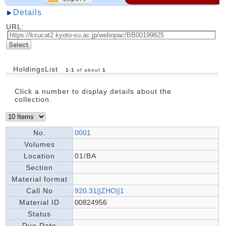
Details
URL:
HoldingsList
1
-
1
of about
1
Click a number to display details about the
collection.
No.
0001
Volumes
Location
01/BA
Section
Material format
Call No
920.31||ZHO||1
Material ID
00824956
Status
Due Date