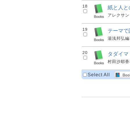
18
紙と人と
アレクサンダ
19
テーマで
湯浅邦弘編著.
20
タダイマ
村田沙耶香著. 
Select All