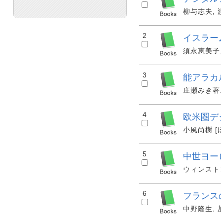
柳与志夫, 渡
2
イスラー
須永恵美子, 
3
能アラカ
庄瀬みき著. 
4
欧米圏デ
小風尚樹 [ほ
5
中世ヨー
ウィンストン
6
フランス
中野隆生, 加