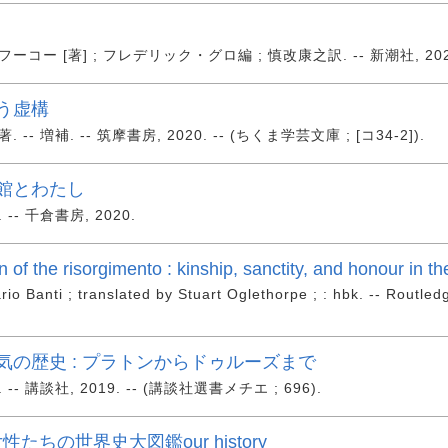
コー [著] ; フレデリック・グロ編 ; 慎改康之訳. -- 新潮社, 2020
う虚構
-- 増補. -- 筑摩書房, 2020. -- (ちくま学芸文庫 ; [コ34-2]).
館とわたし
-- 千倉書房, 2020.
 of the risorgimento : kinship, sanctity, and honour in the 
rio Banti ; translated by Stuart Oglethorpe ; : hbk. -- Routled
気の歴史 : プラトンからドゥルーズまで
-- 講談社, 2019. -- (講談社選書メチエ ; 696).
性たちの世界史大図鑑our history