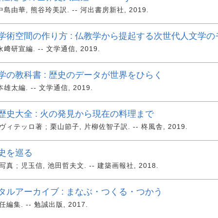
島由華, 熊谷玲美訳. -- 河出書房新社, 2019.
学術空間の作り方 : 仏教学から提起する次世代人文学の
﨑研宣編. -- 文学通信, 2019.
学の教科書 : 歴史のデータが世界をひらく
雄太編. -- 文学通信, 2019.
歴史大全 : 火の発見から現在の料理まで
ィテッロ著 ; 栗山節子, 片柳佐智子訳. -- 柊風舎, 2019.
史を巡る
 ; 児玉信, 池田哲夫文. -- 建築画報社, 2018.
タルアーカイブ : まなぶ・つくる・つかう
集. -- 勉誠出版, 2017.