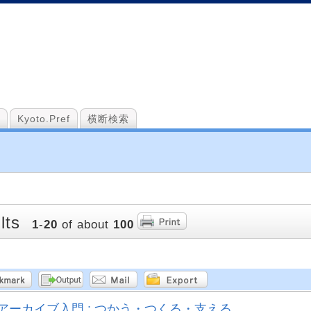
Kyoto.Pref
横断検索
lts
1
-
20
of about
100
アーカイブ入門 : つかう・つくる・支える