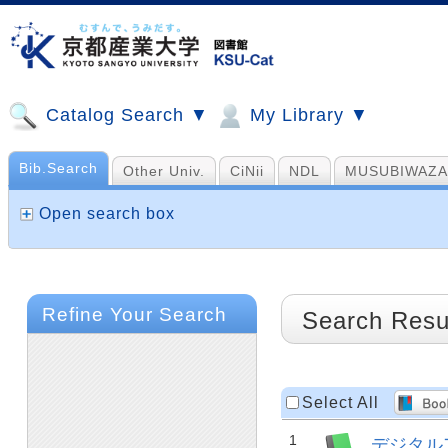
Catalog Search ▼
My Library ▼
Bib.Search
Other Univ.
CiNii
NDL
MUSUBIWAZA
Open search box
Refine Your Search
Search Resu
Select All
1
デジタル