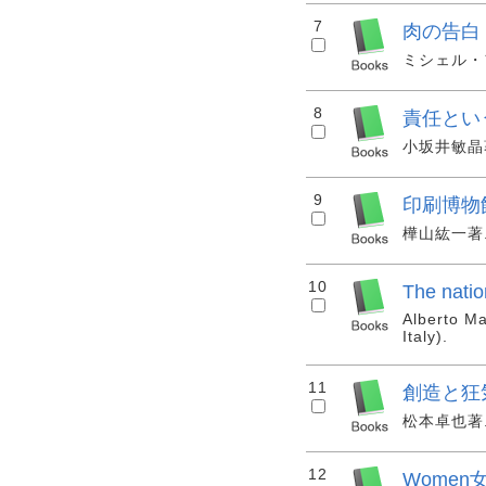
7
肉の告白
ミシェル・フー
8
責任とい
小坂井敏晶著. 
9
印刷博物
樺山紘一著. 
10
The nation
Alberto Ma
Italy).
11
創造と狂
松本卓也著. 
12
Women女