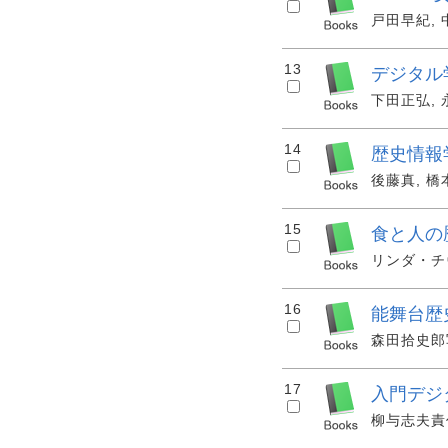
戸田早紀, 中
13
デジタル
下田正弘, 永
14
歴史情報
後藤真, 橋本
15
食と人の
リンダ・チヴ
16
能舞台歴
森田拾史郎写真
17
入門デジ
柳与志夫責任編